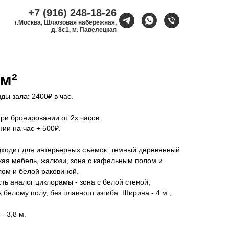
+7 (916) 248-18-26
г.Москва, Шлюзовая набережная,
д. 8с1, м. Павелецкая
м²
ды зала: 2400₽ в час.
ри бронировании от 2х часов.
ии на час + 500₽.
дходит для интерьерных съемок: темный деревянный
кая мебель, жалюзи, зона с кафельным полом и
лом и белой раковиной.
сть аналог циклорамы - зона с белой стеной,
белому полу, без плавного изгиба. Ширина - 4 м.,
- 3,8 м.