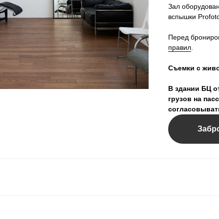
Зал оборудова
вспышки Profoto
Перед брониро
правил
.
Съемки с жив
В здании БЦ о
грузов на пас
согласовыват
Забр