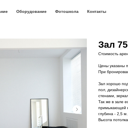
ание
Оборудование
Фотошкола
Контакты
Зал 75
Стоимость арен
Цены указаны п
При бронирован
Зал хорошо по
пол, дизайнерс
стенами, зерка
Так же в зале е
примыкающей к 
глубина - 2,5 м.
Высота потолка 