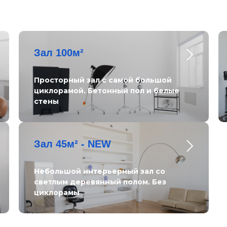
Зал 100м²
Просторный зал с самой большой
циклорамой. Бетонный пол и белые
стены
Зал 45м² - NEW
Небольшой интерьерный зал со
светлым деревянный полом. Без
циклорамы