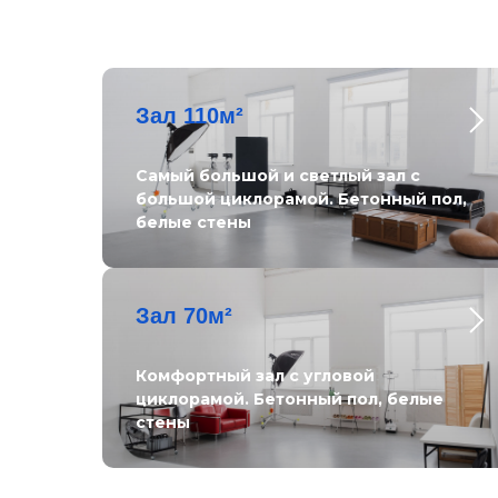
Зал 110м²
Самый большой и светлый зал с
большой циклорамой. Бетонный пол,
белые стены
Зал 70м²
Комфортный зал с угловой
циклорамой. Бетонный пол, белые
стены