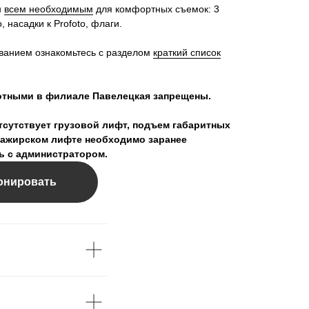
н
всем необходимым
для комфортных съемок: 3
, насадки к Profoto, флаги.
ванием ознакомьтесь с разделом
краткий список
отными в филиале Павелецкая запрещены.
тсутствует грузовой лифт, подъем габаритных
сажирском лифте необходимо заранее
ь с администратором.
онировать