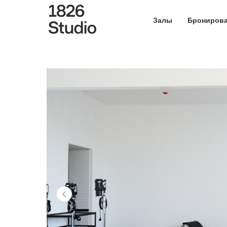
Залы
Брониров