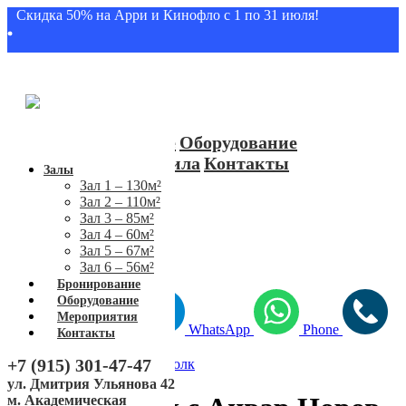
Скидка 50% на Арри и Кинофло с 1 по 31 июля!
Залы
Бронирование
Оборудование
Мероприятия
Правила
Контакты
Залы
+7 (915) 301-47-47
Зал 1 – 130м²
Зал 2 – 110м²
ул. Дмитрия Ульянова 42
Зал 3 – 85м²
м. Академическая
Зал 4 – 60м²
Зал 5 – 67м²
Зал 6 – 56м²
Бронирование
Оборудование
Мероприятия
Telegram
WhatsApp
Phone
Контакты
+7 (915) 301-47-47
2022-02-13 16:00
Паблик Толк
ул. Дмитрия Ульянова 42
м. Академическая