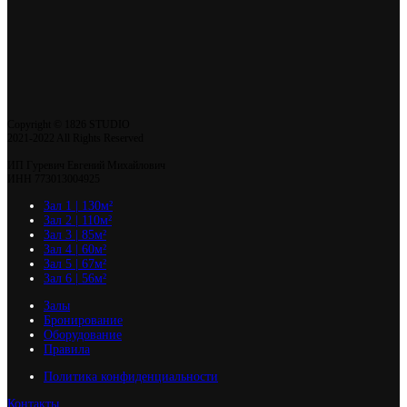
Copyright © 1826 STUDIO
2021-2022 All Rights Reserved
ИП Гуревич Евгений Михайлович
ИНН 773013004925
Зал 1 | 130м²
Зал 2 | 110м²
Зал 3 | 85м²
Зал 4 | 60м²
Зал 5 | 67м²
Зал 6 | 56м²
Залы
Бронирование
Оборудование
Правила
Политика конфиденциальности
Контакты