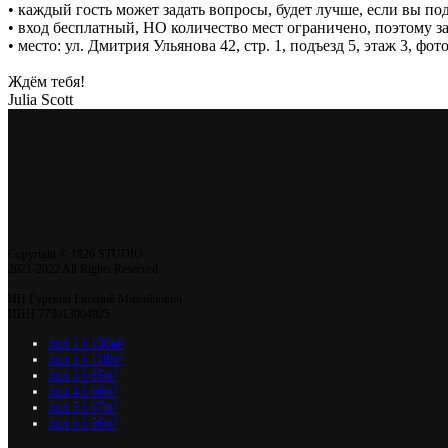
• каждый гость может задать вопросы, будет лучше, если вы под
• вход бесплатный, НО количество мест ограничено, поэтому з
• место: ул. Дмитрия Ульянова 42, стр. 1, подъезд 5, этаж 3, фот
Ждём тебя!
Julia Scott
Copyright © 1826 STUDIO
2021-2022 All Rights Reserved
ИП Гуревич Евгений Михайлович
ИНН 773013004925
Зал 1 | 130м²
Зал 2 | 110м²
Зал 3 | 85м²
Зал 4 | 60м²
Зал 5 | 67м²
Зал 6 | 56м²