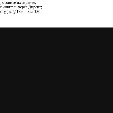
готовите их заранее;
апишитесь через Директ;
остудия @1826 , Зал 130.