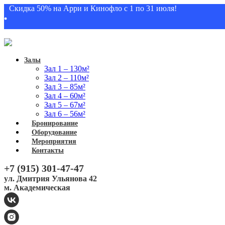
Скидка 50% на Арри и Кинофло с 1 по 31 июля!
Залы
Зал 1 – 130м²
Зал 2 – 110м²
Зал 3 – 85м²
Зал 4 – 60м²
Зал 5 – 67м²
Зал 6 – 56м²
Бронирование
Оборудование
Мероприятия
Контакты
+7 (915) 301-47-47
ул. Дмитрия Ульянова 42
м. Академическая