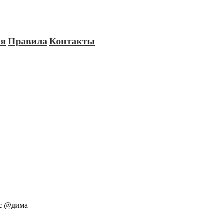
ия
Правила
Контакты
 с @дима