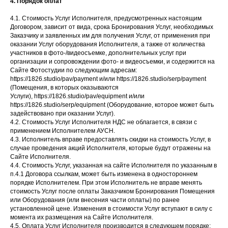
4. Порядок оплат
4.1. Стоимость Услуг Исполнителя, предусмотренных настоящим
Договором, зависит от вида, срока Бронирования Услуг, необходимых
Заказчику и заявленных им для получения Услуг, от применения при
оказании Услуг оборудования Исполнителя, а также от количества
участников в фото-/видеосъемке, дополнительных услуг при
организации и сопровождении фото- и видеосъемки, и содержится на
Сайте Фотостудии по следующим адресам:
https://1826.studio/pav/payment и/или https://1826.studio/serp/payment
(Помещения, в которых оказываются
Услуги), https://1826.studio/pav/equipment и/или
https://1826.studio/serp/equipment (Оборудование, которое может быть
задействовано при оказании Услуг).
4.2. Стоимость Услуг Исполнителя НДС не облагается, в связи с
применением Исполнителем АУСН.
4.3. Исполнитель вправе предоставлять скидки на стоимость Услуг, в
случае проведения акций Исполнителя, которые будут отражены на
Сайте Исполнителя.
4.4. Стоимость Услуг, указанная на сайте Исполнителя по указанным в
п.4.1 Договора ссылкам, может быть изменена в одностороннем
порядке Исполнителем. При этом Исполнитель не вправе менять
стоимость Услуг после оплаты Заказчиком Бронирования Помещения
или Оборудования (или внесения части оплаты) по ранее
установленной цене. Изменения в стоимости Услуг вступают в силу с
момента их размещения на Сайте Исполнителя.
4.5. Оплата Услуг Исполнителя производится в следующем порядке: