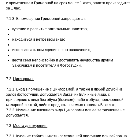
с применением Гримерной на срок менее 1 часа, оплата производится
за 1 час.
7.1.3. В помещении Гримерной запрещается:
курение и распитие алкогольных напитков;
находиться в нетрезвом виде;
использовать помещение не по назначению;
вести себя непристойно и доставлять неудобства другим
Заказчикам и посетителям Фотостудии.
7.2.
Циклорама:
7.2.1. Вход в помещение с Циклорамой, а так же в любой другой из
залов фотостудии, допускается Заказчик (или иные лица, с
пришедшие с ним) без обуви (босиком), либо в обуви, проклеенной
малярной лентой, либо в предоставляемых тапочках/бахилах;
7.2.2. Изменение внешнего вида Циклорамы или ее загрязнение не
допускается.
7.3.
Места для курения:
7.3.1. Курение табака, никотинсодержащей продукции или вейпов на