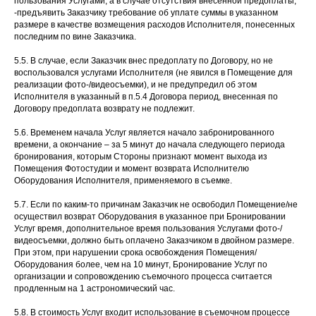
пользования Услугами, а в случае отсутствия внесенной предоплаты,
-предъявить Заказчику требование об уплате суммы в указанном
размере в качестве возмещения расходов Исполнителя, понесенных
последним по вине Заказчика.
5.5. В случае, если Заказчик внес предоплату по Договору, но не
воспользовался услугами Исполнителя (не явился в Помещение для
реализации фото-/видеосъемки), и не предупредил об этом
Исполнителя в указанный в п.5.4 Договора период, внесенная по
Договору предоплата возврату не подлежит.
5.6. Временем начала Услуг является начало забронированного
времени, а окончание – за 5 минут до начала следующего периода
бронирования, которым Стороны признают момент выхода из
Помещения Фотостудии и момент возврата Исполнителю
Оборудования Исполнителя, применяемого в съемке.
5.7. Если по каким-то причинам Заказчик не освободил Помещение/не
осуществил возврат Оборудования в указанное при Бронировании
Услуг время, дополнительное время пользования Услугами фото-/
видеосъемки, должно быть оплачено Заказчиком в двойном размере.
При этом, при нарушении срока освобождения Помещения/
Оборудования более, чем на 10 минут, Бронирование Услуг по
организации и сопровождению съемочного процесса считается
продленным на 1 астрономический час.
5.8. В стоимость Услуг входит использование в съемочном процессе