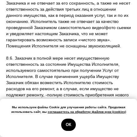
Заказчика и не отвечает за его сохранность, а также не несет
ответственность за действия третьих лиц в отношении
данного имущества, как в период оказания услуг, так и по их
окончанию. Исполнитель также не отвечает за качество
проведенной Заказчиком самостоятельно видео/фото сьемки
и уведомляет настоящим Заказчика, что не может
гарантировать возможность записи «чистого звука».
Помещения Исполнителя не оснащены звукоизоляцией.
8.6. Заказчик в полной мере несет имущественную
ответственность за состояние Имущества Исполнителя,
используемого самостоятельно при получении Услуг от
Исполнителя. В случае причинения ущерба Имуществу
Заказчик обязан возместить Исполнителю стоимость
расходов на его ремонт, а в случае, если имущество не
подлежит ремонту, -полную стоимость приобретения нового
имущества, аналогичного поврежденному, и возместить
причиненные Исполнителю убытки в полном объеме, в том
Мы используем файлы Cookie для улучшения работы сайта. Продолжая
использовать сайт, вы
соглашаетесь на обработку файлов куки (cookies)
числе, но не ограничиваясь,- стоимость транспортировки
Оборудования как при его ремонте, так и при приобретении
ОК
нового. Исполнитель оставляет за собой право взыскать с
Заказчика штраф в случае обнаружения следов небрежного