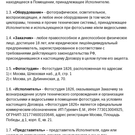
находящееся в Помещении, принадлежащее Исполнителю.
1.3.
«Оборудование»
- фотографическое, осветительное,
воспроизводящее, и любое иное оборудование (в том числе
циклорамы, техника и прочие технические системы), принадлежащее
Исполнителю и использующееся при фотосъемке и/или видеосъемке.
1.4.
«Заказчик»
- любое правоспособное и дееспособное физическое
лицо, достигшее 18 лет, или юридическое лицо/индивидуальный
предприниматель, зарегистрированное в соответствии с
требованиями действующего законодательства РФ,
присоединившиеся к настоящему Договору в целом путем его акцепта.
1.5.
«Фотостудия»
- Фотостудия 1826, расположенная по адресам:
1) г. Москва, Шлюзовая наб., д 8, стр. 1
2) г. Москва, ул. Дубининская, д. 70.
1.6. «
Исполнитель»
- Фотостудия 1826, оказывающая Заказчику за
вознаграждение услуги технического сопровождения и организации
фотосъемки и видеосъемки в помещении фотостудии, на условиях
настоящего Договора. «Фотостудия 1826» является официальным
коммерческим обозначением. ИП Гуревич Е.М., ИНН 773013004925,
ОГРНИП 321774600103646, адрес регистрации Москва, Площадь
Победы, д.1, корп. Е, кв. 21.
1.7.
«Представитель»
– представитель Исполнителя, один или