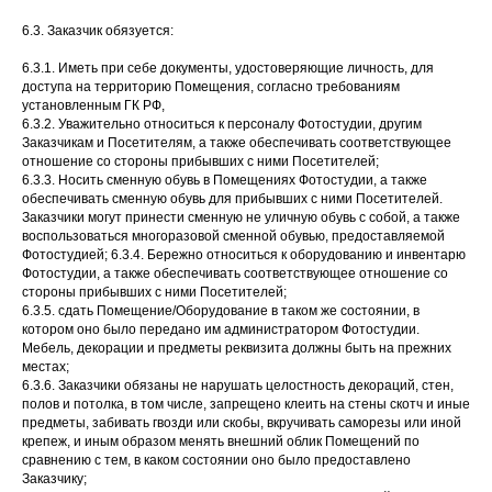
6.3. Заказчик обязуется:
6.3.1. Иметь при себе документы, удостоверяющие личность, для
доступа на территорию Помещения, согласно требованиям
установленным ГК РФ,
6.3.2. Уважительно относиться к персоналу Фотостудии, другим
Заказчикам и Посетителям, а также обеспечивать соответствующее
отношение со стороны прибывших с ними Посетителей;
6.3.3. Носить сменную обувь в Помещениях Фотостудии, а также
обеспечивать сменную обувь для прибывших с ними Посетителей.
Заказчики могут принести сменную не уличную обувь с собой, а также
воспользоваться многоразовой сменной обувью, предоставляемой
Фотостудией; 6.3.4. Бережно относиться к оборудованию и инвентарю
Фотостудии, а также обеспечивать соответствующее отношение со
стороны прибывших с ними Посетителей;
6.3.5. сдать Помещение/Оборудование в таком же состоянии, в
котором оно было передано им администратором Фотостудии.
Мебель, декорации и предметы реквизита должны быть на прежних
местах;
6.3.6. Заказчики обязаны не нарушать целостность декораций, стен,
полов и потолка, в том числе, запрещено клеить на стены скотч и иные
предметы, забивать гвозди или скобы, вкручивать саморезы или иной
крепеж, и иным образом менять внешний облик Помещений по
сравнению с тем, в каком состоянии оно было предоставлено
Заказчику;