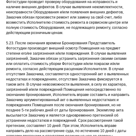
Фотостудии проводит проверку оборудования на исправность и
наличие внешних дефектов. В случае выявления некомплектности,
неисправности Оборудования и/или появления внешних дефектов,
Заказчик обязан произвести ремонт или замену за свой счет, либо
возместить Исполнителю стоимость ремонта в сервисном центре или
полную стоимость Оборудования, не подлежащего ремонту, согласно
действующим розничным ценам.
5.23. После окончания времени Бронирования Представитель
Фотостудии производит внешний осмотр Помещения на предмет
степени его/ее загрязнения и/или повреждения. В случае выявления
загрязнений, Заказчик обязан устранить загрязнения своими силами
или оплатить стоимость уборки Фотостудии и/или покраски и/или
ремонта, согласно действующим расценкам Исполнителя. В случае
отсутствия Заказчика, составляется односторонний акт о выявленных
недостатках и повреждениях, отсутствие Заказчика фиксируется в
таком акте. В случае невозможности выявления, в силу их характера,
загрязнений и/или повреждений Помещения непосредственно по
окончанию бронирования, Исполнитель вправе составить и направить
Заказчику аргументированный акт о выявленных недостаткаих и
повреждениях Помещения после окончания бронирования, но не
позднее 5-ти рабочих дней от даты бронирования. Экземпляр акта
высылается Заказчику и является одновременно претензией об
устранении недостатков и повреждений. Срок рассмотрения такой
претензии, составляет 10 дней. При этом, Исполнитель вправе
направить дело на рассмотрение суда, по истечению 10 дней с даты