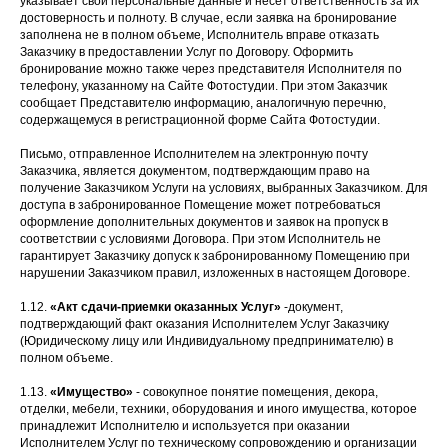
указывает свои персональные данные и несет ответственность за их
достоверность и полноту. В случае, если заявка на бронирование
заполнена не в полном объеме, Исполнитель вправе отказать
Заказчику в предоставлении Услуг по Договору. Оформить
бронирование можно также через представителя Исполнителя по
телефону, указанному на Сайте Фотостудии. При этом Заказчик
сообщает Представителю информацию, аналогичную перечню,
содержащемуся в регистрационной форме Сайта Фотостудии.
Письмо, отправленное Исполнителем на электронную почту
Заказчика, является документом, подтверждающим право на
получение Заказчиком Услуги на условиях, выбранных Заказчиком. Для
доступа в забронированное Помещение может потребоваться
оформление дополнительных документов и заявок на пропуск в
соответствии с условиями Договора. При этом Исполнитель не
гарантирует Заказчику допуск к забронированному Помещению при
нарушении Заказчиком правил, изложенных в настоящем Договоре.
1.12.
«Акт сдачи-приемки оказанных Услуг»
-документ,
подтверждающий факт оказания Исполнителем Услуг Заказчику
(Юридическому лицу или Индивидуальному предпринимателю) в
полном объеме.
1.13.
«Имущество»
- совокупное понятие помещения, декора,
отделки, мебели, техники, оборудования и иного имущества, которое
принадлежит Исполнителю и используется при оказании
Исполнителем Услуг по техническому сопровождению и организации