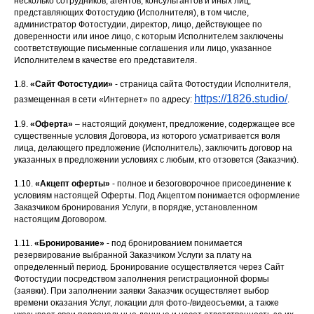
несколько сотрудников, агентов, консультантов и иных лиц,
представляющих Фотостудию (Исполнителя), в том числе,
администратор Фотостудии, директор, лицо, действующее по
доверенности или иное лицо, с которым Исполнителем заключены
соответствующие письменные соглашения или лицо, указанное
Исполнителем в качестве его представителя.
1.8.
«Сайт Фотостудии»
- страница сайта Фотостудии Исполнителя,
https://1826.studio/
размещенная в сети «Интернет» по адресу:
.
1.9.
«Оферта»
– настоящий документ, предложение, содержащее все
существенные условия Договора, из которого усматривается воля
лица, делающего предложение (Исполнитель), заключить договор на
указанных в предложении условиях с любым, кто отзовется (Заказчик).
1.10.
«Акцепт оферты»
- полное и безоговорочное присоединение к
условиям настоящей Оферты. Под Акцептом понимается оформление
Заказчиком бронирования Услуги, в порядке, установленном
настоящим Договором.
1.11.
«Бронирование»
- под бронированием понимается
резервирование выбранной Заказчиком Услуги за плату на
определенный период. Бронирование осуществляется через Сайт
Фотостудии посредством заполнения регистрационной формы
(заявки). При заполнении заявки Заказчик осуществляет выбор
времени оказания Услуг, локации для фото-/видеосъемки, а также