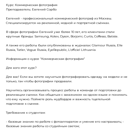
Курс: Коммерческая фотография
Преподаватель: Евгений Сорбо
Евгений - профессиональный коммерческий фотограф из Москвы.
Специализируется на рекламной, модной и портретной съёмках.
В сфере фотографии Евгений уже более 10 лет, его клиентами стали
крупные брэнды: Samsung, Kotex, Dyson, Borjomi, Curtis, Coffesso, Batiste.
А также его работы были опубликованы в журналах: Glamour Russia, Elle
Russia, Tatler, Vogue Russia, EyeRepublic, L’officiel Lithuania
Информация о курсе “Коммерческая фотография”
Для кого этот курс?
Для вас! Если вы хотите научиться фотографировать одежду на модели и не
только, так чтобы фотографии продавали.
Научитесь организовывать процесс работы в команде от подготовки до
реализации съемки. Как общаться с заказчиком на одном языке и понимать
что ему нужно. Поймете роль мудбордов и важность тщательной
подготовке к съемке.
Требования к студентам:
- базовые знания по работе с фотоаппаратом и умение его настраивать; -
базовые знания работы со студийным светом;