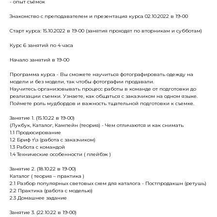
- опыт съёмок
Знакомство с преподавателем и презентация курса 02.10.2022 в 19-00
Старт курса: 15.10.2022 в 19-00 (занятия проходят по вторникам и субботам)
Курс 6 занятий по 4 часа
Начало занятий в 19-00
Программа курса - Вы сможете научиться фотографировать одежду на
модели и без модели, так чтобы фотографии продавали.
Научитесь организовывать процесс работы в команде от подготовки до
реализации съемки. Узнаете, как общаться с заказчиком на одном языке.
Поймете роль мудбордов и важность тщательной подготовки к съемке.
Занятие 1. (15.10.22 в 19-00)
(Лукбук, Каталог, Кампейн (теория) - Чем отличаются и как снимать
1.1 Продюсирование
1.2 Бриф т\з (работа с заказчиком)
1.3 Работа с командой
1.4 Технические особенности ( плейбэк )
Занятие 2. (18.10.22 в 19-00)
Каталог ( теория – практика )
2.1 Разбор популярных световых схем для каталога - Постпродакшн (ретушь)
2.2 Практика (работа с моделью)
2.3 Домашнее задание
Занятие 3. (22.10.22 в 19-00)