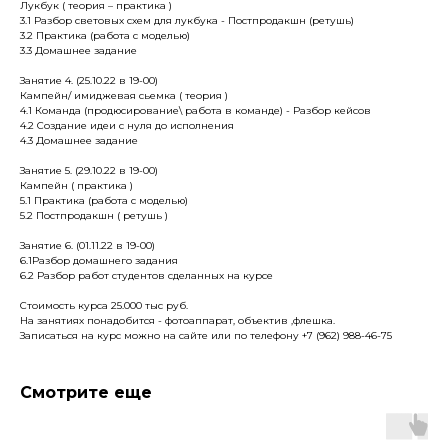
Лукбук ( теория – практика )
3.1 Разбор световых схем для лукбука - Постпродакшн (ретушь)
3.2 Практика (работа с моделью)
3.3 Домашнее задание
Занятие 4. (25.10.22 в 19-00)
Кампейн/ имиджевая сьемка ( теория )
4.1 Команда (продюсирование\ работа в команде) - Разбор кейсов
4.2 Создание идеи с нуля до исполнения
4.3 Домашнее задание
Занятие 5. (29.10.22 в 19-00)
Кампейн ( практика )
5.1 Практика (работа с моделью)
5.2 Постпродакшн ( ретушь )
Занятие 6. (01.11.22 в 19-00)
6.1Разбор домашнего задания
6.2 Разбор работ студентов сделанных на курсе
Стоимость курса 25.000 тыс руб.
На занятиях понадобится - фотоаппарат, объектив ,флешка.
Записаться на курс можно на сайте или по телефону +7 (962) 988-46-75
Смотрите еще