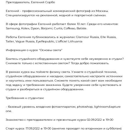
Преподаватель: Евгений Сорбо
Евгений - профессиональный коммерческий фотограф из Москвы.
Специализируется на рекламной, модной и портретной съёмках.
В сфере фотографии Евгений работает более 10 лет. Среди его клиентов:
Samsung, Kotex, Dyson, Borjomi, Curtis, Coffesso, Batiste.
Работы Евгения публиковались в журналах: Glamour Russia, Elle Russia,
Tatler, Vogue Russia, EyeRepublic, L’officiel Lithuania
Информация о курсе “Основы света”
Боитесь студийного оборудования и чувствуете себя неуверенно в студии?
Снимаете только с естественным светом? Тогда добро пожаловать.
В рамках курса вы поймете физику света. Узнаете о студийной технике,
студийном оборудовании и насадках, самостоятельно настроите источники
и научитесь ими пользоваться. Сможете понять какой свет вам необходим
под задачу и требования заказчика. Будете увереннее себя чувствовать в
студии и разбираться в студийном оборудовании.
Требования к студентам:
- базовый уровень владения фотоаппаратом, photoshop, lightroom/capture
one.
Знакомство с преподавателем и презентация курса 02.09.2022 в 19-00
Старт курса: 17.09.2022 в 19-00 (занятия проходят по вторникам и субботам)