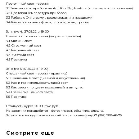
Постоянный свет (теория)
3.1 Знакомство с приборами Arri, KinoFlo, Aputure ( отличие и использование)
3.2 Цветовая Температура приборов
3.3 Работа с Фильтрами , рефлекторами и насадками
3.4 Как использовать флаги, шторки, рамы, фросты
Занятие 4. (27.09.22 в 19-00)
Схемы постоянного света (теория - практика)
4.1 Мягкий свет
4.2 Отраженный свет
4.3 Рассеянный свет
4.4 Жёсткий свет
4.5 Практика
Занятие 5. (01.10.22 в 19-00)
Смешанный свет (теория - практика)
5.1 Смешанный свет (дневной и искусственный)
5.2 Как и где использовать такой свет
5.3 Как свести по цвету постоянный и импульс
5.4 Схемы смешанного света
5.5 Практика
Стоимость курса 20.000 тыс руб.
На занятиях понадобится - фотоаппарат, объектив, флешка.
Записаться на курс можно на сайте или по телефону +7 (962) 988-46-75
Смотрите еще