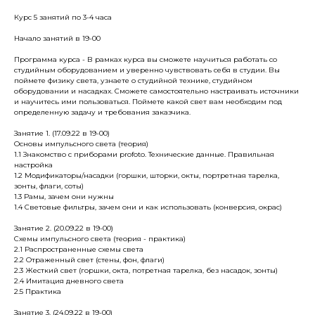
Курс 5 занятий по 3-4 часа
Начало занятий в 19-00
Программа курса - В рамках курса вы сможете научиться работать со
студийным оборудованием и уверенно чувствовать себя в студии. Вы
поймете физику света, узнаете о студийной технике, студийном
оборудовании и насадках. Сможете самостоятельно настраивать источники
и научитесь ими пользоваться. Поймете какой свет вам необходим под
определенную задачу и требования заказчика.
Занятие 1. (17.09.22 в 19-00)
Основы импульсного света (теория)
1.1 Знакомство с приборами profoto. Технические данные. Правильная
настройка
1.2 Модификаторы/насадки (горшки, шторки, окты, портретная тарелка,
зонты, флаги, соты)
1.3 Рамы, зачем они нужны
1.4 Световые фильтры, зачем они и как использовать (конверсия, окрас)
Занятие 2. (20.09.22 в 19-00)
Схемы импульсного света (теория - практика)
2.1 Распространенные схемы света
2.2 Отраженный свет (стены, фон, флаги)
2.3 Жесткий свет (горшки, окта, потретная тарелка, без насадок, зонты)
2.4 Имитация дневного света
2.5 Практика
Занятие 3. (24.09.22 в 19-00)